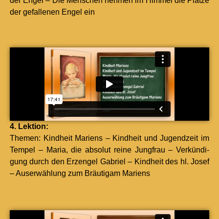
der Engel – Die Men­schen nehmen im Him­mel die Plätze
der gefal­l­enen Engel ein
4. Lek­tion:
The­men: Kind­heit Mariens – Kind­heit und Jugendzeit im
Tem­pel – Maria, die abso­lut reine Jungfrau – Verkündi­
gung durch den Erzen­gel Gabriel – Kind­heit des hl. Josef
– Auser­wäh­lung zum Bräutigam Mariens