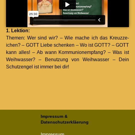
1. Lek­tion:
The­men: Wer sind wir? – Wie mache ich das Kreuzze­
ichen? – GOTT Liebe schenken – Wo ist GOTT? – GOTT
kann alles! – Ab wann Kom­mu­nionemp­fang? – Was ist
Wei­h­wass­er? – Benutzung von Wei­h­wass­er – Dein
Schutzen­gel ist immer bei dir!
Impressum
&
Datenschutzerkläerung
Impressum