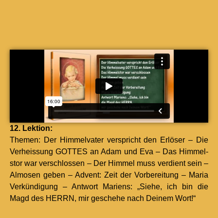
12. Lek­tion:
The­men: Der Him­mel­vater ver­spricht den Erlös­er – Die
Ver­heis­sung GOTTES an Adam und Eva – Das Him­mel­
stor war ver­schlossen – Der Him­mel muss ver­di­ent sein –
Almosen geben – Advent: Zeit der Vor­bere­itung – Maria
Verkündi­gung – Antwort Mariens: „Siehe, ich bin die
Magd des HERRN, mir geschehe nach Deinem Wort!“