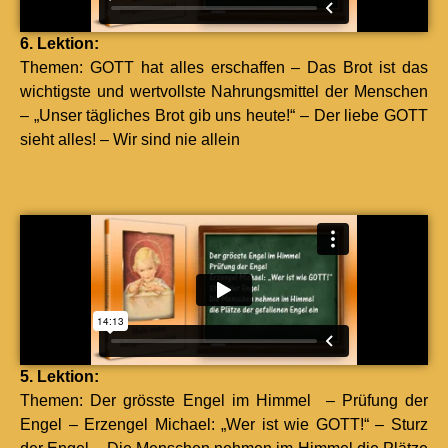
6. Lek­tion:
The­men: GOTT hat alles erschaf­fen – Das Brot ist das
wichtig­ste und wertvoll­ste Nahrungsmit­tel der Men­schen
– „Unser täglich­es Brot gib uns heute!“ – Der liebe GOTT
sieht alles! – Wir sind nie allein
5. Lek­tion:
The­men: Der grösste Engel im Him­mel – Prü­fung der
Engel – Erzen­gel Michael: „Wer ist wie GOTT!“ – Sturz