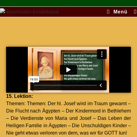
abc
Menü
15. Lek­tion:
The­men: The­men: Der hl. Josef wird im Traum gewarnt –
Die Flucht nach Ägypten – Der Kin­der­mord in Beth­le­hem
– Die Ver­di­en­ste von Maria und Josef – Das Leben der
Heili­gen Fam­i­lie in Ägypten – Die Unschuldigen Kinder –
Nie geht etwas ver­loren von dem, was wir für GOTT tun!