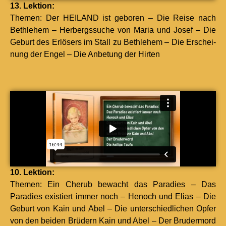
13. Lek­tion:
The­men: Der HEILAND ist geboren – Die Reise nach
Beth­le­hem – Her­bergssuche von Maria und Josef – Die
Geburt des Erlösers im Stall zu Beth­le­hem – Die Erschei­
n­ung der Engel – Die Anbe­tung der Hirten
10. Lek­tion:
The­men: Ein Cherub bewacht das Paradies – Das
Paradies existiert immer noch – Henoch und Elias – Die
Geburt von Kain und Abel – Die unter­schiedlichen Opfer
von den bei­den Brüdern Kain und Abel – Der Bru­d­er­mord