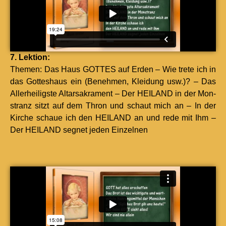
7. Lek­tion:
The­men: Das Haus GOTTES auf Erden – Wie trete ich in
das Gotte­shaus ein (Benehmen, Klei­dung usw.)? – Das
Aller­heilig­ste Altarsakra­ment – Der HEILAND in der Mon­
stranz sitzt auf dem Thron und schaut mich an – In der
Kirche schaue ich den HEILAND an und rede mit Ihm –
Der HEILAND seg­net jeden Einzel­nen