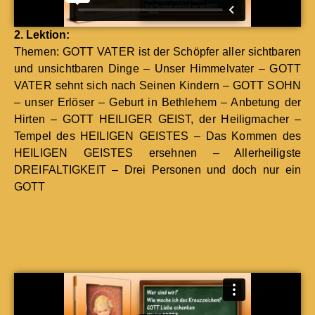
2. Lek­tion:
The­men: GOTT VATER ist der Schöpfer aller sicht­baren
und unsicht­baren Dinge – Unser Him­mel­vater – GOTT
VATER sehnt sich nach Seinen Kindern – GOTT SOHN
– unser Erlös­er – Geburt in Beth­le­hem – Anbe­tung der
Hirten – GOTT HEILIGER GEIST, der Heilig­mach­er –
Tem­pel des HEILIGEN GEISTES – Das Kom­men des
HEILIGEN GEISTES ersehnen – Aller­heilig­ste
DREIFALTIGKEIT – Drei Per­so­n­en und doch nur ein
GOTT