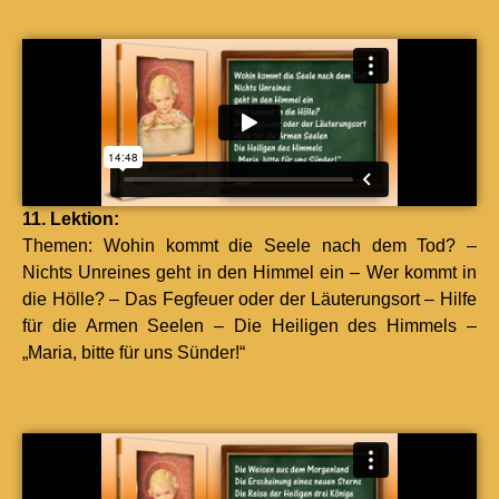
11. Lek­tion:
The­men: Wohin kommt die Seele nach dem Tod? –
Nichts Unreines geht in den Him­mel ein – Wer kommt in
die Hölle? – Das Fegfeuer oder der Läuterung­sort – Hil­fe
für die Armen See­len – Die Heili­gen des Him­mels –
„Maria, bitte für uns Sün­der!“