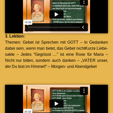
3. Lek­tion:
The­men: Gebet ist Sprechen mit GOTT – In Gedanken
dabei sein, wenn man betet, das Gebet nichtKurze Liebe­
sak­te – Jedes “Gegrüsst …” ist eine Rose für Maria –
Nicht nur bit­ten, son­dern auch danken – „VATER unser,
der Du bist im Him­mel!“ – Mor­gen- und Abendge­bet