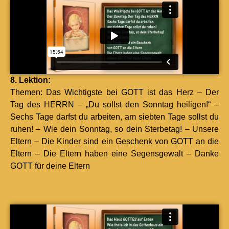
8. Lek­tion:
The­men: Das Wichtig­ste bei GOTT ist das Herz – Der
Tag des HERRN – „Du sollst den Son­ntag heili­gen!“ –
Sechs Tage darf­st du arbeit­en, am siebten Tage sollst du
ruhen! – Wie dein Son­ntag, so dein Ster­be­tag! – Unsere
Eltern – Die Kinder sind ein Geschenk von GOTT an die
Eltern – Die Eltern haben eine Segens­ge­walt – Danke
GOTT für deine Eltern