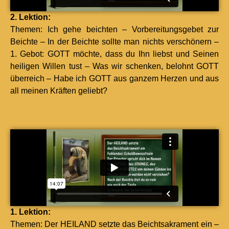
2. Lek­tion:
The­men: Ich gehe beicht­en – Vor­bere­itungs­ge­bet zur
Beichte – In der Beichte sollte man nichts ver­schön­ern –
1. Gebot: GOTT möchte, dass du Ihn lieb­st und Seinen
heili­gen Willen tust – Was wir schenken, belohnt GOTT
über­re­ich – Habe ich GOTT aus ganzem Herzen und aus
all meinen Kräften geliebt?
1. Lek­tion:
The­men: Der HEILAND set­zte das Beicht­sakra­ment ein –