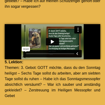
gebetet? – Habe ich auf meinen Schutzen­gel gehört oder
ihn sog­ar vergessen?
5. Lek­tion:
The­men: 3. Gebot: GOTT möchte, dass du den Son­ntag
heiligst – Sechs Tage sollst du arbeit­en, aber am siebten
Tage sollst du ruhen – Habe ich das Son­ntagsmes­sopfer
absichtlich ver­säumt? – War ich sauber und anständig
gek­lei­det? – Zer­streu­ung im Heili­gen Mes­sopfer und
Gebet