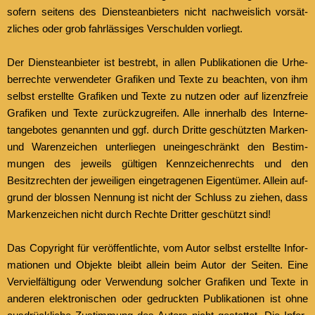
sofern seit­ens des Dien­stean­bi­eters nicht nach­weis­lich vorsät­
zlich­es oder grob fahrläs­siges Ver­schulden vor­liegt.
Der Dien­stean­bi­eter ist bestrebt, in allen Pub­lika­tio­nen die Urhe­
ber­rechte ver­wen­de­ter Grafiken und Texte zu beacht­en, von ihm
selb­st erstellte Grafiken und Texte zu nutzen oder auf lizen­zfreie
Grafiken und Texte zurück­zu­greifen. Alle inner­halb des Inter­ne­
tange­botes genan­nten und ggf. durch Dritte geschützten Marken-
und Waren­ze­ichen unter­liegen uneingeschränkt den Bes­tim­
mungen des jew­eils gülti­gen Kennze­ichen­rechts und den
Besitzrecht­en der jew­eili­gen einge­tra­ge­nen Eigen­tümer. Allein auf­
grund der blossen Nen­nung ist nicht der Schluss zu ziehen, dass
Marken­ze­ichen nicht durch Rechte Drit­ter geschützt sind!
Das Copy­right für veröf­fentlichte, vom Autor selb­st erstellte Infor­
ma­tio­nen und Objek­te bleibt allein beim Autor der Seit­en. Eine
Vervielfäl­ti­gung oder Ver­wen­dung solch­er Grafiken und Texte in
anderen elek­tro­n­is­chen oder gedruck­ten Pub­lika­tio­nen ist ohne