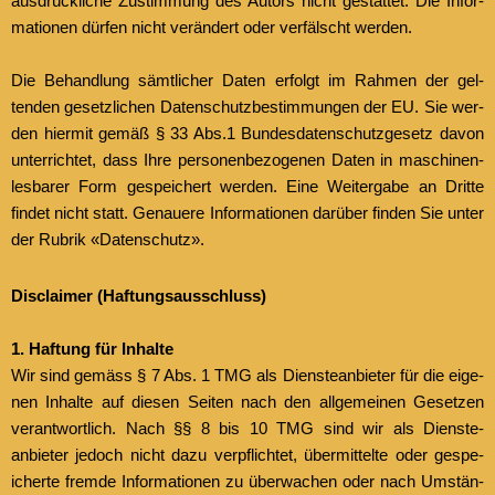
aus­drück­liche Zus­tim­mung des Autors nicht ges­tat­tet. Die Infor­
ma­tio­nen dür­fen nicht verän­dert oder ver­fälscht wer­den.
Die Behand­lung sämtlich­er Dat­en erfol­gt im Rah­men der gel­
tenden geset­zlichen Daten­schutzbestimmungen der EU. Sie wer­
den hier­mit gemäß § 33 Abs.1 Bun­des­daten­schutzge­setz davon
unter­richtet, dass Ihre per­so­n­en­be­zo­ge­nen Dat­en in maschi­nen­
les­bar­er Form gespe­ichert wer­den. Eine Weit­er­gabe an Dritte
find­et nicht statt. Genauere Infor­ma­tio­nen darüber find­en Sie unter
der Rubrik «Daten­schutz».
Dis­claimer (Haf­tungsauss­chluss)
1. Haf­tung für Inhalte
Wir sind gemäss § 7 Abs. 1 TMG als Dien­stean­bi­eter für die eige­
nen Inhalte auf diesen Seit­en nach den all­ge­meinen Geset­zen
ver­ant­wortlich. Nach §§ 8 bis 10 TMG sind wir als Dienste­
anbieter jedoch nicht dazu verpflichtet, über­mit­telte oder gespe­
icherte fremde Infor­ma­tio­nen zu überwachen oder nach Umstän­