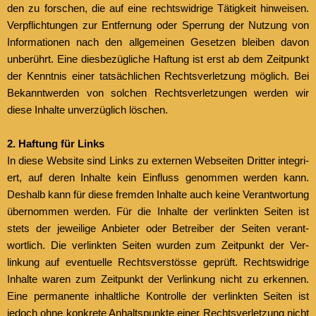
den zu forschen, die auf eine rechtswidrige Tätigkeit hin­weisen.
Verpflich­tun­gen zur Ent­fer­nung oder Sper­rung der Nutzung von
Infor­ma­tio­nen nach den all­ge­meinen Geset­zen bleiben davon
unberührt. Eine dies­bezügliche Haf­tung ist erst ab dem Zeit­punkt
der Ken­nt­nis ein­er tat­säch­lichen Rechtsver­let­zung möglich. Bei
Bekan­ntwer­den von solchen Rechtsver­let­zun­gen wer­den wir
diese Inhalte unverzüglich löschen.
2. Haf­tung für Links
In diese Web­site sind Links zu exter­nen Web­seit­en Drit­ter inte­gri­
ert, auf deren Inhalte kein Ein­fluss genom­men wer­den kann.
Deshalb kann für diese frem­den Inhalte auch keine Ver­ant­wor­tung
über­nom­men wer­den. Für die Inhalte der ver­link­ten Seit­en ist
stets der jew­eilige Anbi­eter oder Betreiber der Seit­en ver­ant­
wortlich. Die ver­link­ten Seit­en wur­den zum Zeit­punkt der Ver­
linkung auf eventuelle Rechtsver­stösse geprüft. Rechtswidrige
Inhalte waren zum Zeit­punkt der Ver­linkung nicht zu erken­nen.
Eine per­ma­nente inhaltliche Kon­trolle der ver­link­ten Seit­en ist
jedoch ohne konkrete Anhalt­spunk­te ein­er Rechtsver­let­zung nicht