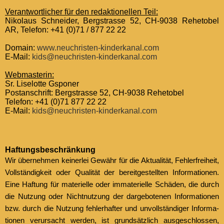
Ver­ant­wortlich­er für den redak­tionellen Teil:
Niko­laus Schnei­der, Bergstrasse 52, CH-9038 Reheto­bel
AR, Tele­fon: +41 (0)71 / 877 22 22
Domain:
www.neuchristen-kinderkanal.com
E‑Mail:
kids@neuchristen-kinderkanal.com
Web­mas­terin:
Sr. Liselotte Gspon­er
Postan­schrift: Bergstrasse 52, CH-9038 Reheto­bel
Tele­fon: +41 (0)71 877 22 22
E‑Mail:
kids@neuchristen-kinderkanal.com
Haf­tungs­beschränkung
Wir übernehmen kein­er­lei Gewähr für die Aktu­al­ität, Fehler­frei­heit,
Voll­ständigkeit oder Qual­ität der bere­it­gestell­ten Infor­ma­tio­nen.
Eine Haf­tung für materielle oder imma­terielle Schä­den, die durch
die Nutzung oder Nicht­nutzung der darge­bote­nen Infor­ma­tio­nen
bzw. durch die Nutzung fehler­hafter und unvoll­ständi­ger Infor­ma­
tio­nen verur­sacht wer­den, ist grund­sät­zlich aus­geschlossen,