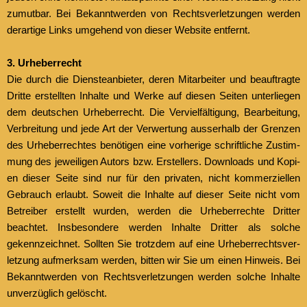
zumut­bar. Bei Bekan­ntwer­den von Rechtsver­let­zun­gen wer­den
der­ar­tige Links umge­hend von dieser Web­site ent­fer­nt.
3. Urhe­ber­recht
Die durch die Dien­stean­bi­eter, deren Mitar­beit­er und beauf­tragte
Dritte erstell­ten Inhalte und Werke auf diesen Seit­en unter­liegen
dem deutschen Urhe­ber­recht. Die Vervielfäl­ti­gung, Bear­beitung,
Ver­bre­itung und jede Art der Ver­w­er­tung ausser­halb der Gren­zen
des Urheber­rechtes benöti­gen eine vorherige schriftliche Zus­tim­
mung des jew­eili­gen Autors bzw. Erstellers. Down­loads und Kopi­
en dieser Seite sind nur für den pri­vat­en, nicht kom­merziellen
Gebrauch erlaubt. Soweit die Inhalte auf dieser Seite nicht vom
Betreiber erstellt wur­den, wer­den die Urhe­ber­rechte Drit­ter
beachtet. Ins­beson­dere wer­den Inhalte Drit­ter als solche
gekennze­ich­net. Soll­ten Sie trotz­dem auf eine Urhe­ber­rechtsver­
let­zung aufmerk­sam wer­den, bit­ten wir Sie um einen Hin­weis. Bei
Bekan­ntwer­den von Rechtsver­let­zun­gen wer­den solche Inhalte
unverzüglich gelöscht.