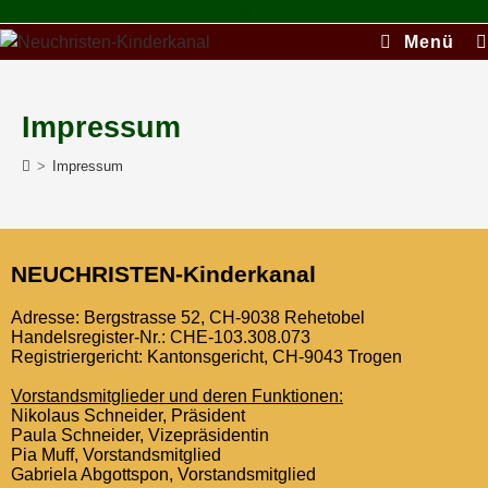
abc
Menü
Impressum
>
Impressum
NEUCHRIS­TEN-Kinderkanal
Adresse: Bergstrasse 52, CH-9038 Reheto­bel
Han­del­sreg­is­ter-Nr.: CHE-103.308.073
Reg­istri­erg­ericht: Kan­ton­s­gericht, CH-9043 Tro­gen
Vor­standsmit­glieder und deren Funk­tio­nen:
Niko­laus Schnei­der, Präsi­dent
Paula Schnei­der, Vizepräsi­dentin
Pia Muff, Vor­standsmit­glied
Gabriela Abgottspon, Vor­standsmit­glied